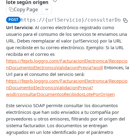
lote según origen
Facturación Electrónica
Copy Page
Introducción
POST
https://{urlServicio}
/consultarDocume
Autenticación
Url Servicio
: Al correo electrónico registrado como
usuario para el consumo de los servicios te enviamos una
Consultar información de resolución DIAN
POST
URL. Debes reemplazar el valor {urlServicio} por la URL
Generar Documento Electrónico
POST
que recibiste en tu correo electrónico. Ejemplo: Si la URL
recibida en el correo es
Generar Documentos Electrónicos
POST
https://feprb.loggro.com/FacturacionElectronica/Recepcio
masivamente
nDocumentoElectronicoValidacionPrevia?wsdl
Entonces, la
Url para el consumo del servicio será:
Consultar Información Documento Electrónico
POST
https://feprb.loggro.com/FacturacionElectronica/Recepcio
Consultar Información Documento Electrónico
POST
nDocumentoElectronicoValidacionPrevia?
por ID
wsdl/consultarDocumentosRecibidosLotePorOrigen
Consultar Información Básica de Documentos
POST
Este servicio SOAP permite consultar los documentos
Electrónicos masivamente
electrónicos que han sido enviados a tu compañía por
proveedores u otros emisores, filtrando por el origen del
Consultar Información Básica de Documentos
POST
sistema facturador. Los documentos se entregan
Electrónicos masivamente por ID
agrupados en un lote identificado por el parámetro