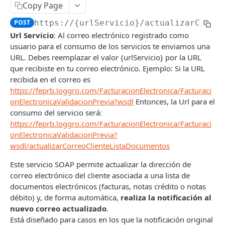
Facturación Electrónica
Copy Page
Introducción
POST
https://{urlServicio}
/actualizarCorre
Url Servicio
: Al correo electrónico registrado como
Autenticación
usuario para el consumo de los servicios te enviamos una
URL. Debes reemplazar el valor {urlServicio} por la URL
Consultar información de resolución DIAN
POST
que recibiste en tu correo electrónico. Ejemplo: Si la URL
Generar Documento Electrónico
POST
recibida en el correo es
https://feprb.loggro.com/FacturacionElectronica/Facturaci
Generar Documentos Electrónicos
POST
onElectronicaValidacionPrevia?wsdl
Entonces, la Url para el
masivamente
consumo del servicio será:
https://feprb.loggro.com/FacturacionElectronica/Facturaci
Consultar Información Documento Electrónico
POST
onElectronicaValidacionPrevia?
Consultar Información Documento Electrónico
POST
wsdl/actualizarCorreoClienteListaDocumentos
por ID
Este servicio SOAP permite actualizar la dirección de
Consultar Información Básica de Documentos
POST
correo electrónico del cliente asociada a una lista de
Electrónicos masivamente
documentos electrónicos (facturas, notas crédito o notas
débito) y, de forma automática,
realiza la notificación al
Consultar Información Básica de Documentos
POST
nuevo correo actualizado
.
Electrónicos masivamente por ID
Está diseñado para casos en los que la notificación original