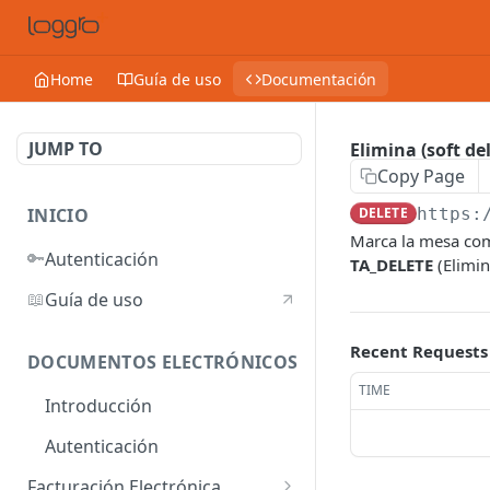
Home
Guía de uso
Documentación
JUMP TO
Elimina (soft de
Copy Page
INICIO
DELETE
https:
Marca la mesa com
🔑
Autenticación
TA_DELETE
(Elimin
📖
Guía de uso
Recent Requests
DOCUMENTOS ELECTRÓNICOS
TIME
Introducción
Autenticación
Facturación Electrónica