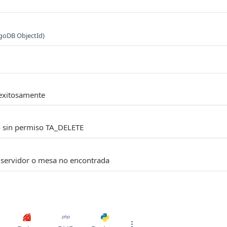
goDB ObjectId)
exitosamente
o sin permiso TA_DELETE
l servidor o mesa no encontrada