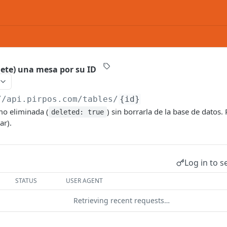
lete) una mesa por su ID
//api.pirpos.com
/tables/
{id}
o eliminada (
) sin borrarla de la base de datos.
deleted: true
ar).
Log in to s
STATUS
USER AGENT
Retrieving recent requests…