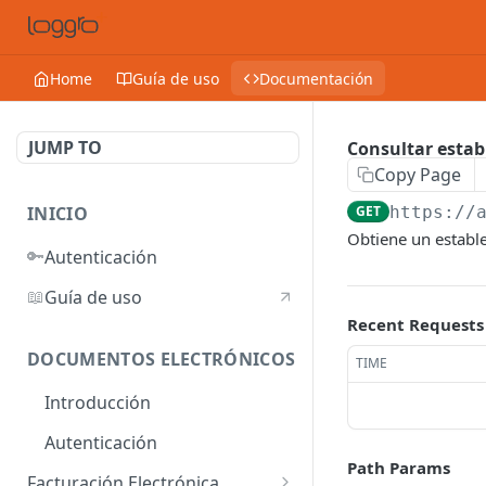
Home
Guía de uso
Documentación
JUMP TO
Consultar estab
Copy Page
INICIO
GET
https://
Obtiene un establ
🔑
Autenticación
📖
Guía de uso
Recent Requests
DOCUMENTOS ELECTRÓNICOS
TIME
Introducción
Autenticación
Path Params
Facturación Electrónica