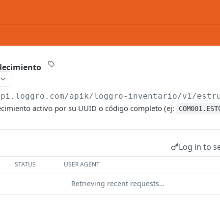
lecimiento
api.loggro.com/apik/loggro-inventario
/v1/estr
ecimiento activo por su UUID o código completo (ej:
COM001.EST
Log in to s
STATUS
USER AGENT
Retrieving recent requests…