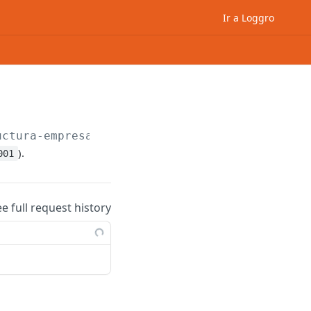
Ir a Loggro
uctura-empresarial/establecimientos/
{id}
).
001
ee full request history