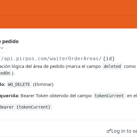
e pedido
//api.pirpos.com
/waiterOrderAreas/
{id}
ación lógica del área de pedido (marca el campo
como
deleted
).
iedOn
do:
(Eliminar)
WO_DELETE
querida:
Bearer Token obtenido del campo
en el
tokenCurrent
Bearer {tokenCurrent}
Log in to s