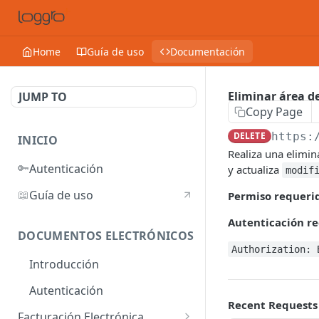
Home
Guía de uso
Documentación
Eliminar área d
JUMP TO
Copy Page
DELETE
https:
INICIO
Realiza una elimin
🔑
Autenticación
y actualiza
modif
📖
Guía de uso
Permiso requeri
Autenticación re
DOCUMENTOS ELECTRÓNICOS
Authorization: 
Introducción
Autenticación
Recent Requests
Facturación Electrónica