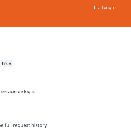
Ir a Loggro
true
 servicio de login.
ee full request history