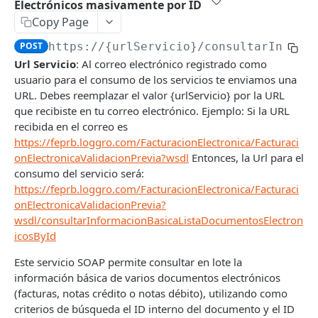
Electrónicos masivamente por ID
Facturación Electrónica
Copy Page
Introducción
POST
https://{urlServicio}
/consultarInform
Autenticación
Url Servicio
: Al correo electrónico registrado como
usuario para el consumo de los servicios te enviamos una
Consultar información de resolución DIAN
POST
URL. Debes reemplazar el valor {urlServicio} por la URL
Generar Documento Electrónico
POST
que recibiste en tu correo electrónico. Ejemplo: Si la URL
recibida en el correo es
Generar Documentos Electrónicos
POST
https://feprb.loggro.com/FacturacionElectronica/Facturaci
masivamente
onElectronicaValidacionPrevia?wsdl
Entonces, la Url para el
consumo del servicio será:
Consultar Información Documento Electrónico
POST
https://feprb.loggro.com/FacturacionElectronica/Facturaci
Consultar Información Documento Electrónico
POST
onElectronicaValidacionPrevia?
por ID
wsdl/consultarInformacionBasicaListaDocumentosElectron
icosById
Consultar Información Básica de Documentos
POST
Electrónicos masivamente
Este servicio SOAP permite consultar en lote la
información básica de varios documentos electrónicos
Consultar Información Básica de Documentos
POST
(facturas, notas crédito o notas débito), utilizando como
Electrónicos masivamente por ID
criterios de búsqueda el ID interno del documento y el ID