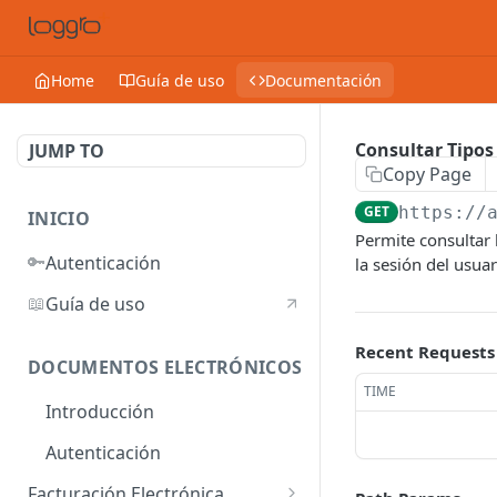
Home
Guía de uso
Documentación
Consultar Tipos
JUMP TO
Copy Page
GET
https://
INICIO
Permite consultar 
🔑
Autenticación
la sesión del usua
📖
Guía de uso
Recent Requests
DOCUMENTOS ELECTRÓNICOS
TIME
Introducción
Autenticación
Facturación Electrónica