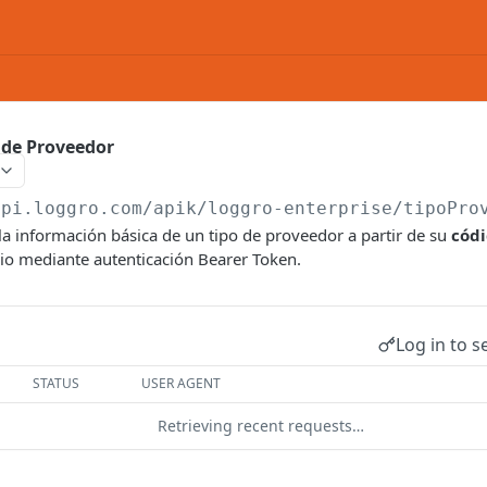
 de Proveedor
api.loggro.com/apik/loggro-enterprise
/tipoPro
la información básica de un tipo de proveedor a partir de su
cód
rio mediante autenticación Bearer Token.
Log in to s
STATUS
USER AGENT
Retrieving recent requests…