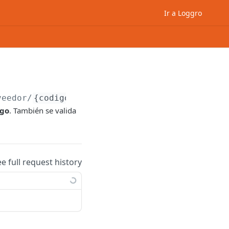
Ir a Loggro
veedor/
{codigo}
igo
. También se valida
ee full request history