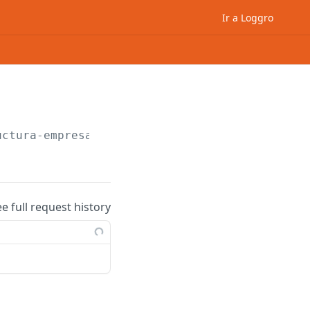
Ir a Loggro
uctura-empresarial/agrupadores/buscar/
{id}
ee full request history