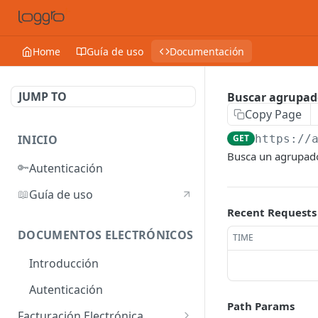
Home
Guía de uso
Documentación
JUMP TO
Buscar agrupad
Copy Page
INICIO
GET
https://
Busca un agrupado
🔑
Autenticación
📖
Guía de uso
Recent Requests
DOCUMENTOS ELECTRÓNICOS
TIME
Introducción
Autenticación
Path Params
Facturación Electrónica