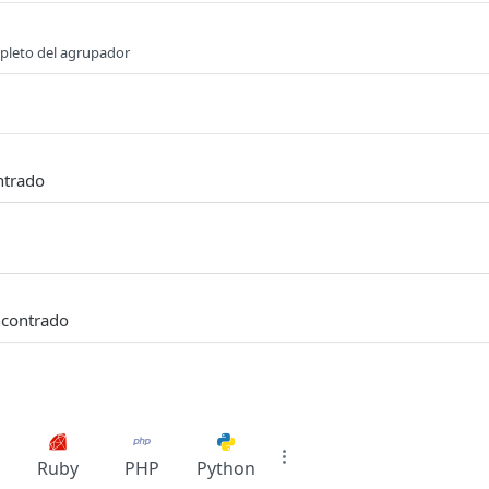
pleto del agrupador
ntrado
ncontrado
Ruby
PHP
Python