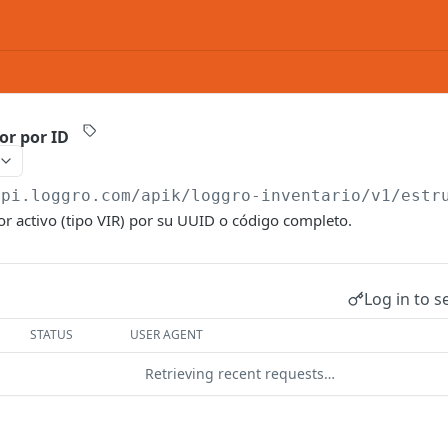
or por ID
api.loggro.com/apik/loggro-inventario
/v1/estr
r activo (tipo VIR) por su UUID o código completo.
Log in to s
STATUS
USER AGENT
Retrieving recent requests…