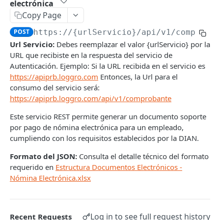
electrónica
Facturación Electrónica
Copy Page
Introducción
Documento Soporte Electrónico
POST
https://{urlServicio}
/api/v1/comproba
Autenticación
Introducción
Nómina Electrónica
Url Servicio:
Debes reemplazar el valor {urlServicio} por la
Consultar información de resolución DIAN
Autenticación
POST
URL que recibiste en la respuesta del servicio de
Introducción
Autenticación. Ejemplo: Si la URL recibida en el servicio es
Generar Documento Electrónico
Generar Documento Soporte
POST
POST
Autenticación
POST
https://apiprb.loggro.com
Entonces, la Url para el
consumo del servicio será:
Generar Documentos Electrónicos
Generar Documentos Soporte masivamente
POST
POST
Generar comprobante individual de nómina
POST
https://apiprb.loggro.com/api/v1/comprobante
masivamente
electrónica
Consultar Información Documento Soporte
POST
Este servicio REST permite generar un documento soporte
Consultar Información Documento Electrónico
POST
Generar múltiples comprobantes de nómina
POST
Consultar Información Documento Soporte
POST
por pago de nómina electrónica para un empleado,
electrónica
Consultar Información Documento Electrónico
por ID
POST
cumpliendo con los requisitos establecidos por la DIAN.
por ID
Consultar comprobantes generados
GET
Consultar Acuse Recibo DIAN Documento
POST
Formato del JSON:
Consulta el detalle técnico del formato
Consultar Información Básica de Documentos
Soporte por ID
POST
requerido en
Estructura Documentos Electrónicos -
Consultar XML de acuses de recibo DIAN de un
GET
Electrónicos masivamente
Nómina Electrónica.xlsx
comprobante
Consultar XML Acuse Recibo DIAN Documento
POST
Consultar Información Básica de Documentos
Soporte por ID
POST
Consultar historial de procesos de un
GET
Electrónicos masivamente por ID
comprobante
Obtener URL para consultar Documento
POST
Log in to see full request history
Recent Requests