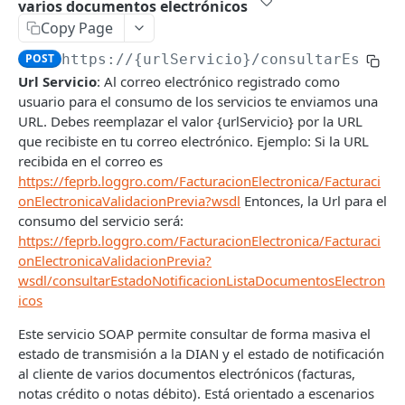
varios documentos electrónicos
Facturación Electrónica
Copy Page
Introducción
POST
https://{urlServicio}
/consultarEstado
Autenticación
Url Servicio
: Al correo electrónico registrado como
usuario para el consumo de los servicios te enviamos una
Consultar información de resolución DIAN
POST
URL. Debes reemplazar el valor {urlServicio} por la URL
Generar Documento Electrónico
POST
que recibiste en tu correo electrónico. Ejemplo: Si la URL
recibida en el correo es
Generar Documentos Electrónicos
POST
https://feprb.loggro.com/FacturacionElectronica/Facturaci
masivamente
onElectronicaValidacionPrevia?wsdl
Entonces, la Url para el
consumo del servicio será:
Consultar Información Documento Electrónico
POST
https://feprb.loggro.com/FacturacionElectronica/Facturaci
Consultar Información Documento Electrónico
POST
onElectronicaValidacionPrevia?
por ID
wsdl/consultarEstadoNotificacionListaDocumentosElectron
icos
Consultar Información Básica de Documentos
POST
Electrónicos masivamente
Este servicio SOAP permite consultar de forma masiva el
estado de transmisión a la DIAN y el estado de notificación
Consultar Información Básica de Documentos
POST
al cliente de varios documentos electrónicos (facturas,
Electrónicos masivamente por ID
notas crédito o notas débito). Está orientado a escenarios