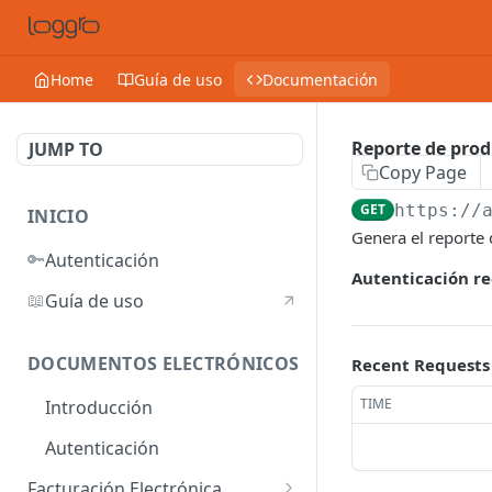
Home
Guía de uso
Documentación
Reporte de prod
JUMP TO
Copy Page
GET
https://
INICIO
Genera el reporte
🔑
Autenticación
Autenticación re
📖
Guía de uso
DOCUMENTOS ELECTRÓNICOS
Recent Requests
TIME
Introducción
Autenticación
Facturación Electrónica