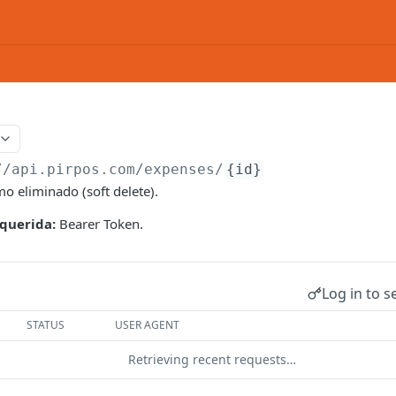
//api.pirpos.com
/expenses/
{id}
o eliminado (soft delete).
querida:
Bearer Token.
Log in to s
STATUS
USER AGENT
Retrieving recent requests…