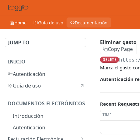
Home
Guía de uso
Documentación
Eliminar gasto
JUMP TO
Copy Page
DELETE
https:
INICIO
Marca el gasto com
🔑
Autenticación
Autenticación re
📖
Guía de uso
DOCUMENTOS ELECTRÓNICOS
Recent Requests
TIME
Introducción
Autenticación
Facturación Electrónica