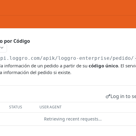
o por Código
api.loggro.com/apik/loggro-enterprise
/pedido/
la información de un pedido a partir de su
código único
. El serv
a información del pedido si existe.
Log in to s
STATUS
USER AGENT
Retrieving recent requests…