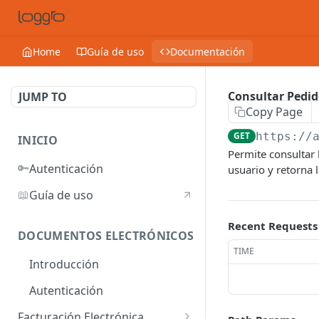
Home
Guía de uso
Documentación
Consultar Pedid
JUMP TO
Copy Page
GET
https://
INICIO
Permite consultar 
🔑
Autenticación
usuario y retorna l
📖
Guía de uso
Recent Requests
DOCUMENTOS ELECTRÓNICOS
TIME
Introducción
Autenticación
Facturación Electrónica