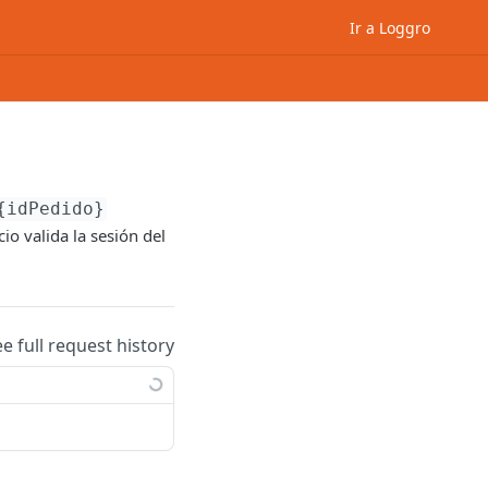
Ir a Loggro
{idPedido}
icio valida la sesión del
ee full request history