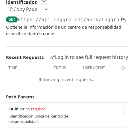
identificador.
Facturación Electrónica
Copy Page
Introducción
Documento Soporte Electrónico
GET
https://api.loggro.com/apik/loggro-fac
Autenticación
Introducción
Nómina Electrónica
Obtiene la información de un centro de responsabilidad
Consultar información de resolución DIAN
Autenticación
Introducción
POST
específico dado su uuid.
ENTERPRISE
Generar Documento Electrónico
Generar Documento Soporte
Autenticación
POST
POST
POST
Introducción Enterprise
Generar Documentos Electrónicos
Generar Documentos Soporte masivamente
Generar comprobante individual de nómina
POST
POST
POST
Log in to see full request history
Recent Requests
masivamente
electrónica
Autenticación
Consultar Información Documento Soporte
POST
TIME
STATUS
USER AGENT
Consultar Información Documento Electrónico
Generar múltiples comprobantes de nómina
POST
POST
Contabilidad
Consultar Información Documento Soporte
POST
electrónica
Retrieving recent requests…
Consultar Información Documento Electrónico
por ID
Cliente
POST
Inventarios
por ID
Consultar comprobantes generados
GET
Consultar Cliente
GET
Consultar Acuse Recibo DIAN Documento
Proveedor
Ítem
POST
Path Params
Información Común
Consultar Información Básica de Documentos
Soporte por ID
Consultar XML de acuses de recibo DIAN de un
POST
GET
Crear Cliente
Consultar Proveedor
Crear Ítem
POST
POST
GET
Tercero
Lote
Actividad Económica
Electrónicos masivamente
comprobante
Tesoreria
uuid
string
required
Consultar XML Acuse Recibo DIAN Documento
POST
Eliminar Cliente
Crear Proveedor
Consultar Tercero
Consultar ítems asociados a un control
Consultar Lotes
Consultar Actividad Económica
POST
DEL
GET
GET
GET
GET
Identificación única del centro de
Concepto Contable
Pedido
Caja
Ingresos
Consultar Información Básica de Documentos
Soporte por ID
Consultar historial de procesos de un
Cuentas por Pagar
POST
GET
responsabilidad.
Electrónicos masivamente por ID
comprobante
Eliminar Proveedor
Crear Tercero
Consultar Conceptos Contables
Eliminar ítems asociados a un control
Crear Lotes
Crear Pedido
Consultar Caja
Crear Ingreso
POST
POST
POST
POST
DEL
GET
DEL
GET
Cuenta Contable
Requisición
Centro de Responsabilidad
Documento CxP
Obtener URL para consultar Documento
Cuentas por Cobrar
POST