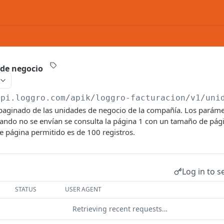
 de negocio
api.loggro.com/apik/loggro-facturacion
/v1/uni
o paginado de las unidades de negocio de la compañía. Los parám
ando no se envían se consulta la página 1 con un tamaño de págin
página permitido es de 100 registros.
Log in to s
STATUS
USER AGENT
Retrieving recent requests…