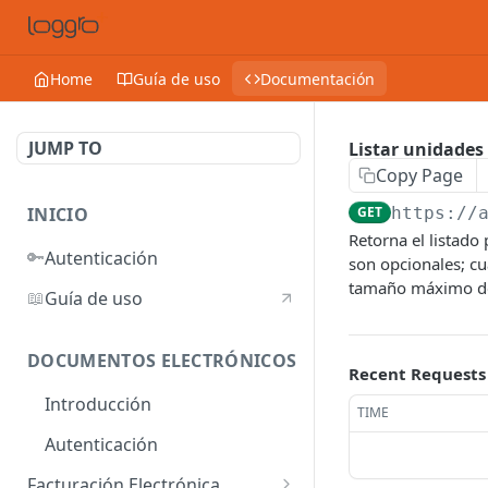
Home
Guía de uso
Documentación
JUMP TO
Listar unidades
Copy Page
INICIO
GET
https://
Retorna el listad
🔑
Autenticación
son opcionales; cu
tamaño máximo de 
📖
Guía de uso
DOCUMENTOS ELECTRÓNICOS
Recent Requests
Introducción
TIME
Autenticación
Facturación Electrónica