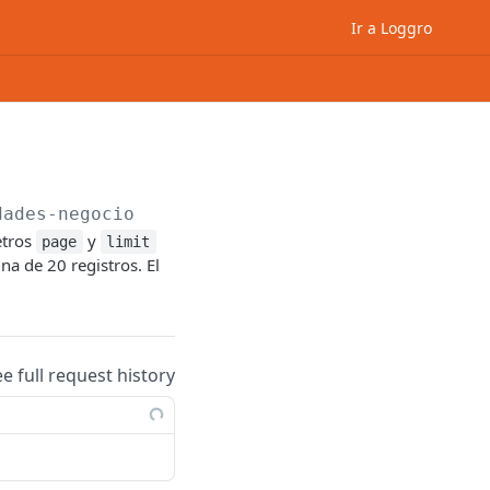
Ir a Loggro
dades-negocio
etros
y
page
limit
a de 20 registros. El
ee full request history