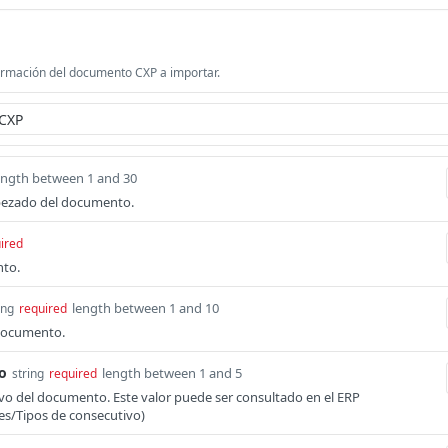
ormación del documento CXP a importar.
ength between 1 and 30
abezado del documento.
ired
nto.
length between 1 and 10
ing
required
documento.
o
length between 1 and 5
string
required
vo del documento. Este valor puede ser consultado en el ERP
s/Tipos de consecutivo)