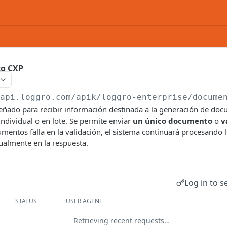
to CXP
/api.loggro.com/apik/loggro-enterprise
/docume
iseñado para recibir información destinada a la generación de do
ndividual o en lote. Se permite enviar
un único documento
o
v
mentos falla en la validación, el sistema continuará procesando 
dualmente en la respuesta.
Log in to s
STATUS
USER AGENT
Retrieving recent requests…