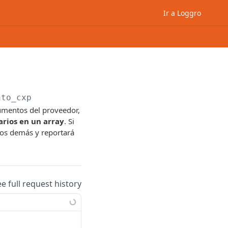
Ir a Loggro
nto_cxp
cumentos del proveedor,
arios en un array
. Si
los demás y reportará
ee full request history