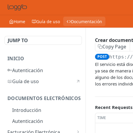
Home
Guía de uso
Documentación
Crear documen
JUMP TO
Copy Page
POST
https:/
INICIO
El servicio está d
🔑
Autenticación
ya sea de manera i
alguno de los docu
📖
Guía de uso
los errores indivi
DOCUMENTOS ELECTRÓNICOS
Recent Requests
Introducción
TIME
Autenticación
Facturación Electrónica