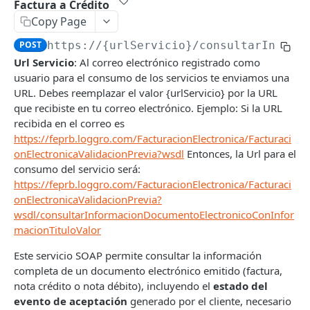
Factura a Crédito
Facturación Electrónica
Copy Page
Introducción
POST
https://{urlServicio}
/consultarInform
Autenticación
Url Servicio
: Al correo electrónico registrado como
usuario para el consumo de los servicios te enviamos una
Consultar información de resolución DIAN
POST
URL. Debes reemplazar el valor {urlServicio} por la URL
Generar Documento Electrónico
POST
que recibiste en tu correo electrónico. Ejemplo: Si la URL
recibida en el correo es
Generar Documentos Electrónicos
POST
https://feprb.loggro.com/FacturacionElectronica/Facturaci
masivamente
onElectronicaValidacionPrevia?wsdl
Entonces, la Url para el
consumo del servicio será:
Consultar Información Documento Electrónico
POST
https://feprb.loggro.com/FacturacionElectronica/Facturaci
Consultar Información Documento Electrónico
POST
onElectronicaValidacionPrevia?
por ID
wsdl/consultarInformacionDocumentoElectronicoConInfor
macionTituloValor
Consultar Información Básica de Documentos
POST
Electrónicos masivamente
Este servicio SOAP permite consultar la información
completa de un documento electrónico emitido (factura,
Consultar Información Básica de Documentos
POST
nota crédito o nota débito), incluyendo el
estado del
Electrónicos masivamente por ID
evento de aceptación
generado por el cliente, necesario