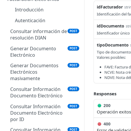
idFacturador
stri
Introducción
Identificación del f
Autenticación
idDocumento
str
Consultar información de
POST
Identificador único
resolución DIAN
tipoDocumento
Generar Documento
POST
Tipo de documento 
Electrónico
Valores posibles:
Generar Documentos
POST
FAVE: Factura 
Electrónicos
NCVE: Nota cré
NDVE: Nota déb
masivamente
Consultar Información
POST
Responses
Documento Electrónico
Consultar Información
200
POST
Operación exitos
Documento Electrónico
por ID
400
Consultar Información
Error de validac
POST