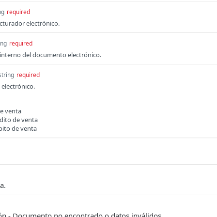
ng
required
acturador electrónico.
ing
required
 interno del documento electrónico.
string
required
electrónico.
de venta
dito de venta
ito de venta
a.
ión - Documento no encontrado o datos inválidos