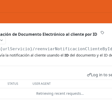
cación de Documento Electrónico al cliente por ID
/{urlServicio}
/reenviarNotificacionClienteByI
a la notificación al cliente usando el
ID
del documento y el ID de
Log in to s
STATUS
USER AGENT
Retrieving recent requests…