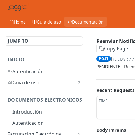
Home
Guía de uso
Documentación
JUMP TO
Reenviar Notifi
Copy Page
INICIO
POST
https:/
PENDIENTE - Reenví
🔑
Autenticación
📖
Guía de uso
Recent Requests
DOCUMENTOS ELECTRÓNICOS
TIME
Introducción
Autenticación
Body Params
Facturación Electrónica