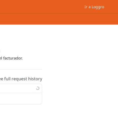
Ir a Loggro
d
l facturador.
ee full request history