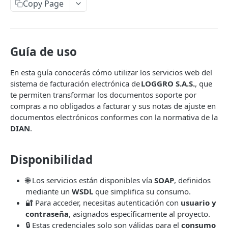
Facturación Electrónica
Copy Page
Introducción
Documento Soporte Electrónico
Autenticación
Introducción
Guía de uso
Consultar información de resolución DIAN
POST
Autenticación
En esta guía conocerás cómo utilizar los servicios web del
Generar Documento Electrónico
POST
Generar Documento Soporte
POST
sistema de facturación electrónica de
LOGGRO S.A.S.
, que
Generar Documentos Electrónicos
POST
te permiten transformar los documentos soporte por
Generar Documentos Soporte masivamente
POST
masivamente
compras a no obligados a facturar y sus notas de ajuste en
Consultar Información Documento Soporte
POST
documentos electrónicos conformes con la normativa de la
Consultar Información Documento Electrónico
POST
DIAN
.
Consultar Información Documento Soporte
POST
Consultar Información Documento Electrónico
POST
por ID
por ID
Disponibilidad
Consultar Acuse Recibo DIAN Documento
POST
Consultar Información Básica de Documentos
POST
Soporte por ID
🌐 Los servicios están disponibles vía
SOAP
, definidos
Electrónicos masivamente
mediante un
WSDL
que simplifica su consumo.
Consultar XML Acuse Recibo DIAN Documento
POST
Consultar Información Básica de Documentos
POST
🔐 Para acceder, necesitas autenticación con
usuario y
Soporte por ID
Electrónicos masivamente por ID
contraseña
, asignados específicamente al proyecto.
Obtener URL para consultar Documento
POST
🔒 Estas credenciales solo son válidas para el
consumo